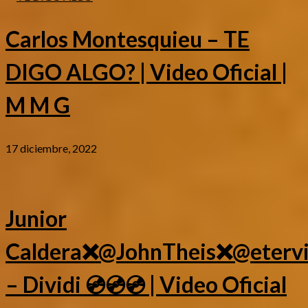
Carlos Montesquieu – TE
DIGO ALGO? | Video Oficial |
M M G
17 diciembre, 2022
Junior
Caldera❌@JohnTheis❌@eterv
– Dividi 💿💿💿 | Video Oficial