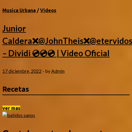
Musica Urbana
/
Videos
Junior
Caldera❌@JohnTheis❌@etervidos
– Dividi 💿💿💿 | Video Oficial
17 diciembre, 2022
-
by
Admin
Recetas
ver mas