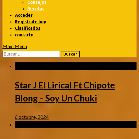
Consejos
Recetas
Acceder
Regístrate hoy
Clasificados
contacto
Main Menu
Buscar:
Musica Urbana
/
Videos
Star J El Lirical Ft Chipote
Blong – Soy Un Chuki
6 octubre, 2024
Musica Urbana
/
Videos