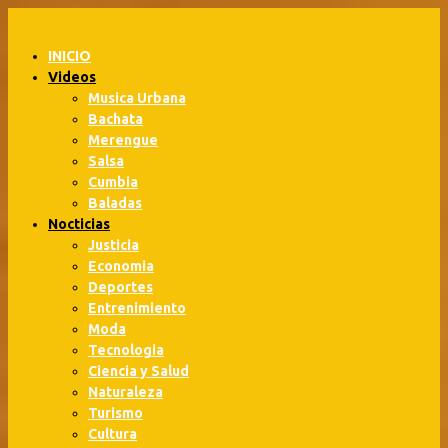
Skip
to
INICIO
content
Videos
Musica Urbana
Bachata
Merengue
Salsa
Cumbia
Baladas
Nocticias
Justicia
Economia
Deportes
Entrenimiento
Moda
Tecnologia
Ciencia y Salud
Naturaleza
Turismo
Cultura